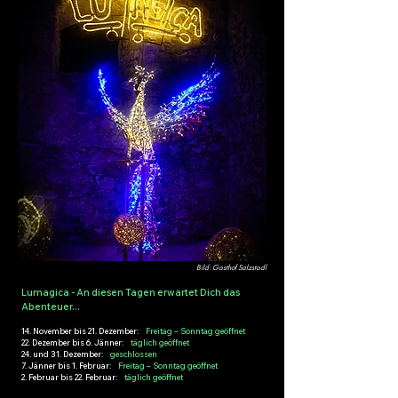
Bild: Gasthof Salzstadl
Lumagica - An diesen Tagen erwartet Dich das
Abenteuer...
14. November bis 21. Dezember:
Freitag – Sonntag geöffnet
22. Dezember bis 6. Jänner:
täglich geöffnet
24. und 31. Dezember:
geschlossen
7. Jänner bis 1. Februar:
Freitag – Sonntag geöffnet
2. Februar bis 22. Februar:
täglich geöffnet