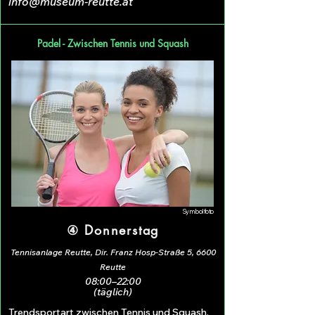
info@museum-reutte.at
Padel - Zwischen Tennis und Squash
Symbolfoto
④ Donnerstag
Tennisanlage Reutte, Dir. Franz Hosp-Straße 5, 6600
Reutte
08:00–22:00
(täglich)
Trendsportart zwischen Tennis und Squash.