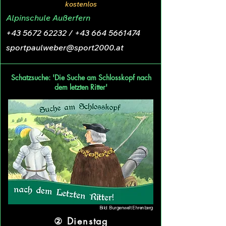
kostenlos
Alpinschule Außerfern
+43 5672 62232
/
+43 664 5661474
sportpaulweber@sport2000.at
Schatzsuche: 'Die Suche am Schlosskopf nach
dem letzten Ritter'
Bild: Burgenwelt Ehrenberg
② Dienstag