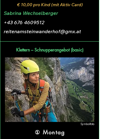
€ 10,00 pro Kind (mit Aktiv Card)
Sabrina Wechselberger
+43 676 4609512
reitenamsteinwanderhof@gmx.at
Klettern – Schnupperangebot (basic)
Symbolfoto
① Montag