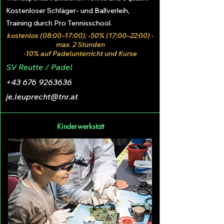
Kostenloser Schläger- und Ballverleih,
Training durch Pro Tennisschool.
kostenlos (08:00–17:00); -50% (17:00–22:00) -
max. 2 Stunden
-10% auf Padelunterricht und Kurse
SV Reutte / Padel
+43 676 9263636
je.leuprecht@tnr.at
Kinderwerkstatt